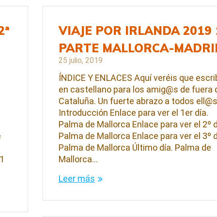
2ª
VIAJE POR IRLANDA 2019 
PARTE MALLORCA-MADRI
25 julio, 2019
ÍNDICE Y ENLACES Aquí veréis que escri
en castellano para los amig@s de fuera 
Cataluña. Un fuerte abrazo a todos ell@s
Introducción Enlace para ver el 1er día.
Palma de Mallorca Enlace para ver el 2º d
e
Palma de Mallorca Enlace para ver el 3º d
i
Palma de Mallorca Último día. Palma de
 1
Mallorca…
Leer más