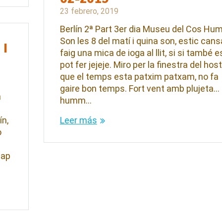
23 febrero, 2019
Berlín 2ª Part 3er dia Museu del Cos Hu
Son les 8 del matí i quina son, estic cans
 I
faig una mica de ioga al llit, si si també e
pot fer jejeje. Miro per la finestra del host
que el temps esta patxim patxam, no fa
gaire bon temps. Fort vent amb plujeta…
a
humm…
ín,
Leer más
o
cap