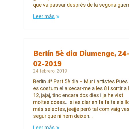
que va passar desprès de la segona guer
Leer más
Berlín 5è dia Diumenge, 24
02-2019
24 febrero, 2019
Berlín 4ª Part 5è dia – Mur i artistes Pues 
es costum el aixecar-me a les 8 i sortir a 
12, jajaj, tinc encara dos dies i ja he vist
moltes coses… si es clar en fa falta els ll
més selectes, jeejje però tal com vaig ves
segur que ni hem deixen…
Leer más