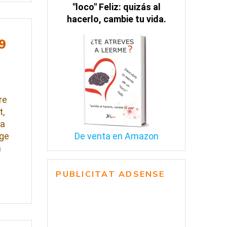
"loco" Feliz: quizás al
hacerlo, cambie tu vida.
9
re
t,
ca
tge
De venta en Amazon
m
PUBLICITAT ADSENSE