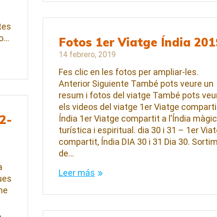
tes
to…
Fotos 1er Viatge Índia 201
14 febrero, 2019
Fes clic en les fotos per ampliar-les.
Anterior Siguiente També pots veure un
resum i fotos del viatge També pots veu
els videos del viatge 1er Viatge comparti
02-
Índia 1er Viatge compartit a l’Índia màgi
turística i espiritual. dia 30 i 31 – 1er Via
compartit, Índia DIA 30 i 31 Dia 30. Sorti
de…
a
Leer más
Pues
 he
,