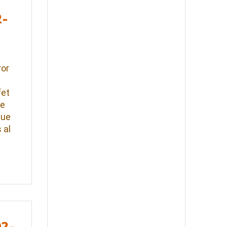
2-
ror
l
fet
se
que
 al
02-