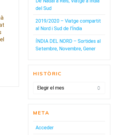
De Nadal a Reis, Viatge a Índia
del Sud
mà
2019/2020 – Viatge compartit
at
al Nord i Sud de l’Índia
s
el
ÍNDIA DEL NORD – Sortides al
Setembre, Novembre, Gener
HISTÒRIC
HISTÒRIC
META
Acceder