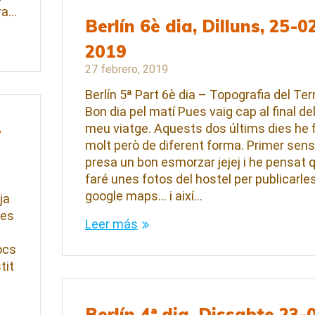
ra…
Berlín 6è dia, Dilluns, 25-0
2019
27 febrero, 2019
Berlín 5ª Part 6è dia – Topografia del Ter
Bon dia pel matí Pues vaig cap al final de
-
meu viatge. Aquests dos últims dies he 
molt però de diferent forma. Primer sen
presa un bon esmorzar jejej i he pensat 
faré unes fotos del hostel per publicarles
google maps… i així…
ja
les
Leer más
ocs
tit
Berlín 4ª dia, Dissabte 23-