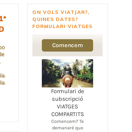
ON VOLS VIATJAR?,
1ª
QUINES DATES?
FORMULARI VIATGES
D
bo
de
.
ía.
ía.