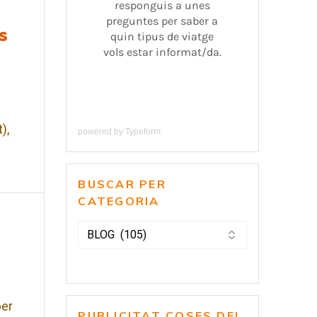
s
),
powered by
Typeform
BUSCAR PER
CATEGORIA
BUSCAR
PER
CATEGORIA
per
PUBLICITAT COSES DEL