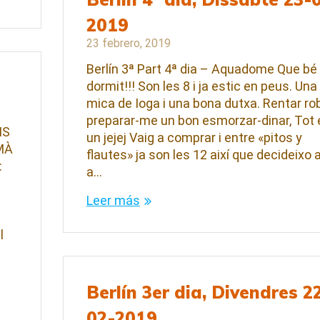
2019
23 febrero, 2019
Berlín 3ª Part 4ª dia – Aquadome Que bé
dormit!!! Son les 8 i ja estic en peus. Una
mica de Ioga i una bona dutxa. Rentar rob
preparar-me un bon esmorzar-dinar, Tot 
IS
un jejej Vaig a comprar i entre «pitos y
MÀ
flautes» ja son les 12 així que decideixo 
:
a…
Leer más
l
a
Berlín 3er dia, Divendres 2
02-2019