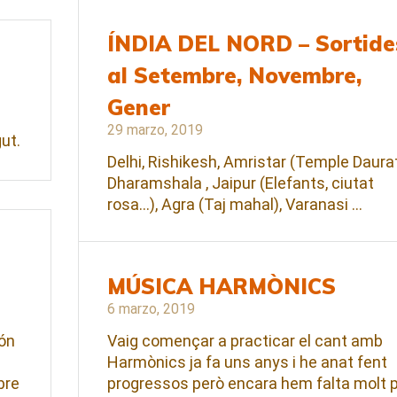
ÍNDIA DEL NORD – Sortide
al Setembre, Novembre,
Gener
29 marzo, 2019
ut.
Delhi, Rishikesh, Amristar (Temple Daurat
Dharamshala , Jaipur (Elefants, ciutat
rosa…), Agra (Taj mahal), Varanasi …
MÚSICA HARMÒNICS
6 marzo, 2019
ión
Vaig començar a practicar el cant amb
Harmònics ja fa uns anys i he anat fent
bre
progressos però encara hem falta molt 