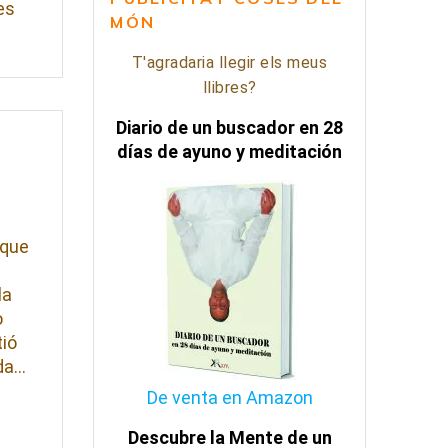
es
MÓN
T'agradaria llegir els meus
llibres?
Diario de un buscador en 28
días de ayuno y meditación
 que
la
o
tió
oda…
De venta en Amazon
Descubre la Mente de un