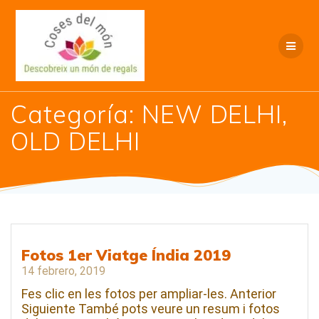
Saltar
al
contenido
Categoría:
NEW DELHI,
OLD DELHI
Fotos 1er Viatge Índia 2019
14 febrero, 2019
Fes clic en les fotos per ampliar-les. Anterior
Siguiente També pots veure un resum i fotos