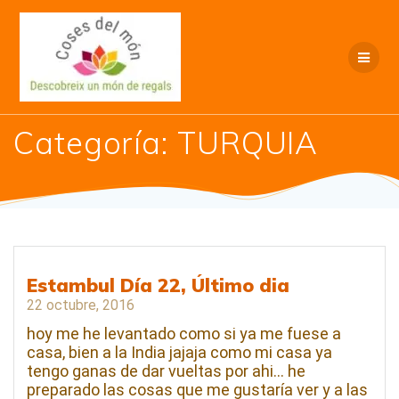
Saltar
al
contenido
Categoría:
TURQUIA
Estambul Día 22, Último dia
22 octubre, 2016
hoy me he levantado como si ya me fuese a
casa, bien a la India jajaja como mi casa ya
tengo ganas de dar vueltas por ahi… he
preparado las cosas que me gustaría ver y a las