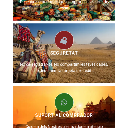
Descobreix tot el que pots comprar sense sortir de
casa
SEGURETAT
No cal registrar-se, No compartim les teves dades,
no demanem la targeta de crèdit…
SUPORT AL COMPRADOR
Cuidem dels Nostres clients i donem atenció