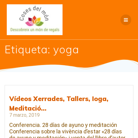
Saltar
al
contenido
Etiqueta:
yoga
Vídeos Xerrades, Tallers, Ioga,
Meditació…
7 marzo, 2019
Conferencia. 28 días de ayuno y meditación
Conferencia sobre la vivència d’estar «28 días
de ayuno y meditación» i venta del llibre d’autor