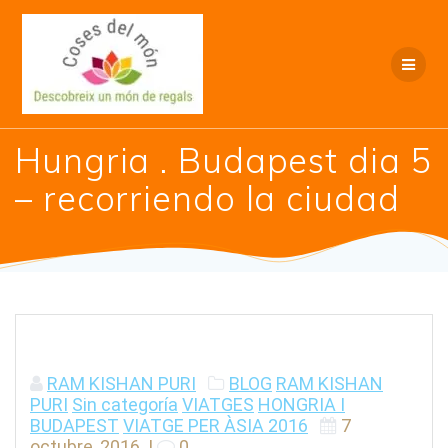
Saltar
al
contenido
Hungria . Budapest dia 5
– recorriendo la ciudad
RAM KISHAN PURI
BLOG
RAM KISHAN
PURI
Sin categoría
VIATGES
HONGRIA I
BUDAPEST
VIATGE PER ÀSIA 2016
7
octubre, 2016
|
0