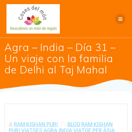
Saltar
al
contenido
Agra – India – Día 31 –
Un viaje con la familia
de Delhi al Taj Mahal
RAM KISHAN PURI
BLOG
RAM KISHAN
PURI
VIATGES
AGRA
INDIA
VIATGE PER ÀSIA