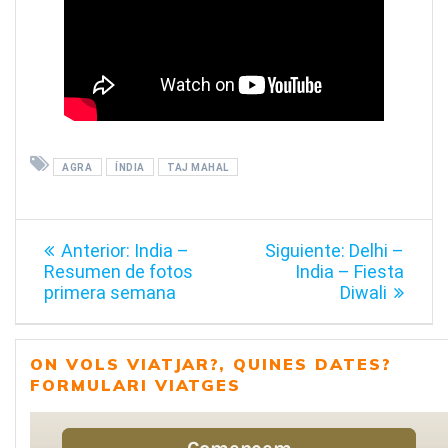
AGRA
ÍNDIA
TAJ MAHAL
Navegación
Entrada
Siguiente
Anterior:
India –
Siguiente:
Delhi –
de
anterior:
entrada:
Resumen de fotos
India – Fiesta
primera semana
Diwali
entradas
ON VOLS VIATJAR?, QUINES DATES?
FORMULARI VIATGES