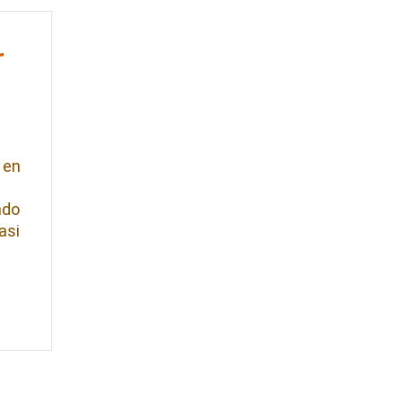
r
 en
ndo
asi