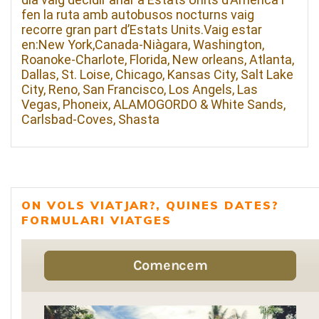
fen la ruta amb autobusos nocturns vaig
recorre gran part d’Estats Units.Vaig estar
en:New York,Canada-Niàgara, Washington,
Roanoke-Charlote, Florida, New orleans, Atlanta,
Dallas, St. Loise, Chicago, Kansas City, Salt Lake
City, Reno, San Francisco, Los Angels, Las
Vegas, Phoneix, ALAMOGORDO & White Sands,
Carlsbad-Coves, Shasta
ON VOLS VIATJAR?, QUINES DATES?
FORMULARI VIATGES