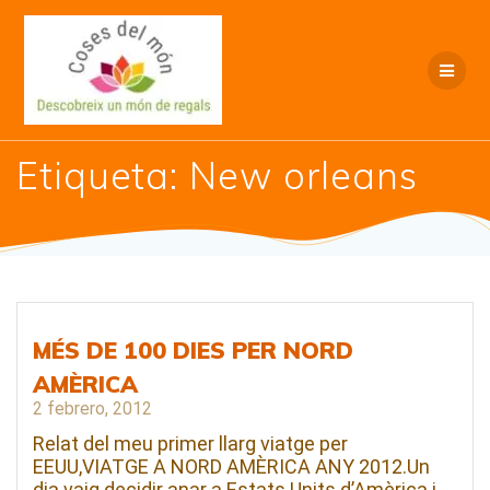
Saltar
al
contenido
Etiqueta:
New orleans
MÉS DE 100 DIES PER NORD
AMÈRICA
2 febrero, 2012
Relat del meu primer llarg viatge per
EEUU,VIATGE A NORD AMÈRICA ANY 2012.Un
dia vaig decidir anar a Estats Units d’Amèrica i