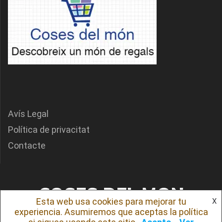
Avís Legal
Política de privacitat
Contacte
COSES DEL MON
Esta web usa cookies para mejorar tu
X
experiencia. Asumiremos que aceptas la política
© 2026 COSES DEL MON. Creado usando WordPress y el
tema Mesmerize