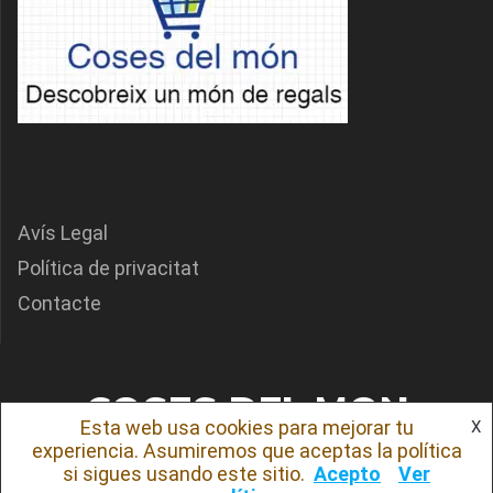
Avís Legal
Política de privacitat
Contacte
COSES DEL MON
Esta web usa cookies para mejorar tu
X
experiencia. Asumiremos que aceptas la política
© 2026 COSES DEL MON. Creado usando WordPress y el
tema Mesmerize
si sigues usando este sitio.
Acepto
Ver