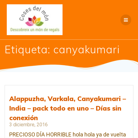
Saltar
al
contenido
Etiqueta:
canyakumari
Alappuzha, Varkala, Canyakumari –
India – pack todo en uno – Días sin
conexión
3 diciembre, 2016
PRECIOSO DÍA HORRIBLE hola hola ya de vuelta