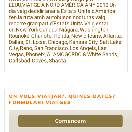
EEUU,VIATGE A NORD AMÈRICA ANY 2012.Un
dia vaig decidir anar a Estats Units d’Amèrica i
fen la ruta amb autobusos nocturns vaig
recorre gran part d’Estats Units.Vaig estar
en:New York,Canada-Niàgara, Washington,
Roanoke-Charlote, Florida, New orleans, Atlanta,
Dallas, St. Loise, Chicago, Kansas City, Salt Lake
City, Reno, San Francisco, Los Angels, Las
Vegas, Phoneix, ALAMOGORDO & White Sands,
Carlsbad-Coves, Shasta
ON VOLS VIATJAR?, QUINES DATES?
FORMULARI VIATGES