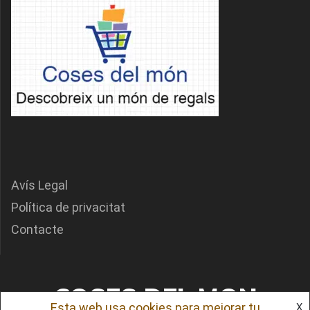
Avís Legal
Política de privacitat
Contacte
COSES DEL MON
Esta web usa cookies para mejorar tu
X