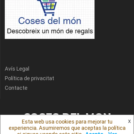
Avís Legal
Política de privacitat
Contacte
COSES DEL MON
Esta web usa cookies para mejorar tu
X
experiencia. Asumiremos que aceptas la política
© 2026 COSES DEL MON. Creado usando WordPress y el
tema Mesmerize