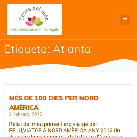
Saltar
al
contenido
Etiqueta:
Atlanta
MÉS DE 100 DIES PER NORD
AMÈRICA
2 febrero, 2012
Relat del meu primer llarg viatge per
EEUU,VIATGE A NORD AMÈRICA ANY 2012.Un
dia vaig decidir anar a Estats Units d’Amèrica i