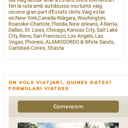
fen la ruta amb autobusos nocturns vaig
recorre gran part d’Estats Units.Vaig estar
en:New York,Canada-Niàgara, Washington,
Roanoke-Charlote, Florida, New orleans, Atlanta,
Dallas, St. Loise, Chicago, Kansas City, Salt Lake
City, Reno, San Francisco, Los Angels, Las
Vegas, Phoneix, ALAMOGORDO & White Sands,
Carlsbad-Coves, Shasta
ON VOLS VIATJAR?, QUINES DATES?
FORMULARI VIATGES