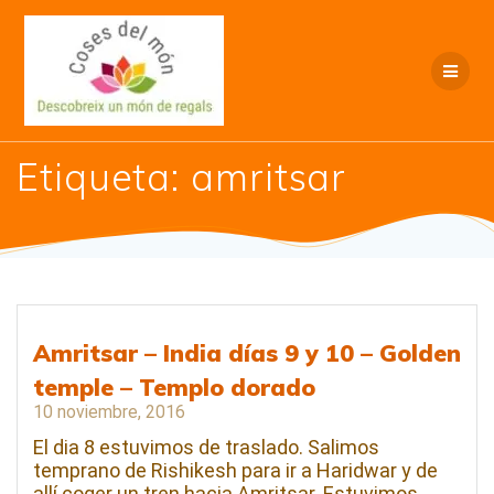
Saltar
al
contenido
Etiqueta:
amritsar
Amritsar – India días 9 y 10 – Golden
temple – Templo dorado
10 noviembre, 2016
El dia 8 estuvimos de traslado. Salimos
temprano de Rishikesh para ir a Haridwar y de
allí coger un tren hacia Amritsar. Estuvimos