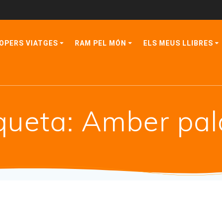
OPERS VIATGES
RAM PEL MÓN
ELS MEUS LLIBRES
queta:
Amber pal