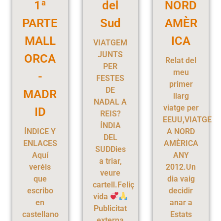
1ª
del
NORD
PARTE
Sud
AMÈR
MALL
ICA
VIATGEM
JUNTS
ORCA
Relat del
PER
meu
-
FESTES
primer
DE
MADR
llarg
NADAL A
viatge per
ID
REIS?
EEUU,VIATGE
ÍNDIA
ÍNDICE Y
A NORD
DEL
ENLACES
AMÈRICA
SUDDies
Aquí
ANY
a triar,
veréis
2012.Un
veure
que
dia vaig
cartell.Feliç
escribo
decidir
vida
en
anar a
Publicitat
castellano
Estats
externa