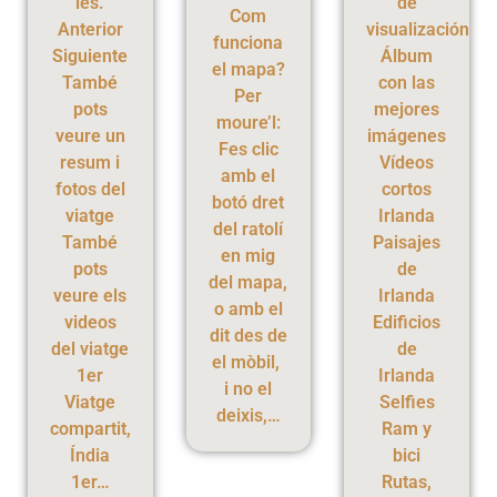
les.
de
Com
Anterior
visualización
funciona
Siguiente
Álbum
el mapa?
També
con las
Per
pots
mejores
moure’l:
veure un
imágenes
Fes clic
resum i
Vídeos
amb el
fotos del
cortos
botó dret
viatge
Irlanda
del ratolí
També
Paisajes
en mig
pots
de
del mapa,
veure els
Irlanda
o amb el
videos
Edificios
dit des de
del viatge
de
el mòbil,
1er
Irlanda
i no el
Viatge
Selfies
deixis,…
compartit,
Ram y
Índia
bici
1er…
Rutas,