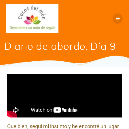
Diario de abordo, Día 9
Que bien, seguí mi instinto y he encontré un lugar