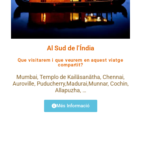
Al Sud de l’Índia
Que visitarem i que veurem en aquest viatge
compartit?
Mumbai, Templo de Kailāsanātha, Chennai,
Auroville, Puducherry,Madurai,Munnar, Cochin,
Allapuzha, …
Més Informació