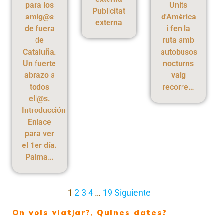
para los
Units
Publicitat
amig@s
d'Amèrica
externa
de fuera
i fen la
de
ruta amb
Cataluña.
autobusos
Un fuerte
nocturns
abrazo a
vaig
todos
recorre…
ell@s.
Introducción
Enlace
para ver
el 1er día.
Palma…
1
2
3
4
…
19
Siguiente
On vols viatjar?, Quines dates?