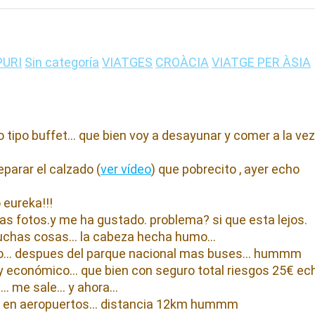
PURI
Sin categoría
VIATGES
CROÀCIA
VIATGE PER ÀSIA
o tipo buffet… que bien voy a desayunar y comer a la ve
parar el calzado (
ver vídeo
) que pobrecito , ayer echo
 eureka!!!
 las fotos.y me ha gustado. problema? si que esta lejos.
 muchas cosas… la cabeza hecha humo…
resco… despues del parque nacional mas buses… hummm
hay económico… que bien con seguro total riesgos 25€ ec
he… me sale… y ahora…
a en aeropuertos… distancia 12km hummm