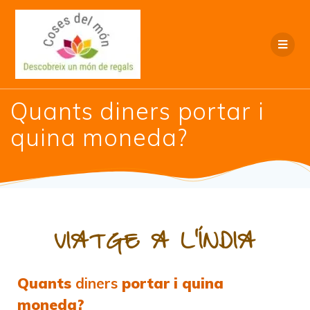
Quants diners portar i
quina moneda?
VIATGE A L'ÍNDIA
Quants
diners
portar i quina
moneda?