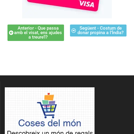
Anterior - Que passa
Següent - Costum de
amb el visat, ens ajudes
donar propina a l’Índia?
a treure’l?