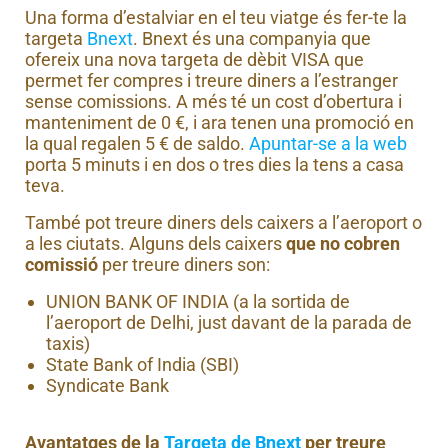
Una forma d’estalviar en el teu viatge és fer-te la
targeta
Bnext
. Bnext és una companyia que
ofereix una nova targeta de dèbit VISA que
permet fer compres i treure diners a l’estranger
sense comissions. A més té un cost d’obertura i
manteniment de 0 €, i ara tenen una promoció en
la qual regalen 5 € de saldo.
Apuntar-se a la web
porta 5 minuts i en dos o tres dies la tens a casa
teva.
També pot treure diners dels caixers a l’aeroport o
a les ciutats. Alguns dels caixers
que no cobren
comissió
per treure diners son:
UNION BANK OF INDIA (a la sortida de
l’aeroport de Delhi, just davant de la parada de
taxis)
State Bank of India (SBI)
Syndicate Bank
Avantatges de la
Targeta de Bnext
per treure