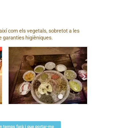
ixí com els vegetals, sobretot a les
e garanties higièniques.
n temps farà i que portar-me