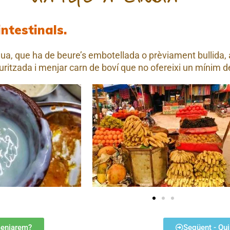
ntestinals.
ua, que ha de beure’s embotellada o prèviament bullida, a
euritzada i menjar carn de boví que no ofereixi un mínim d
menjarem?
Següent - Qui