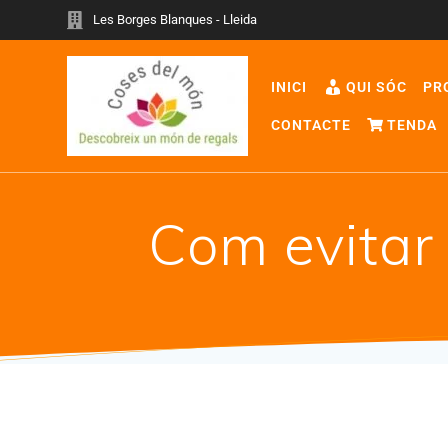
Les Borges Blanques - Lleida
INICI
QUI SÓC
PR
CONTACTE
TENDA
Com evitar 