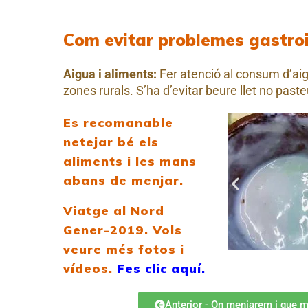
Com evitar problemes gastroi
Aigua i aliments:
Fer atenció al consum d’aig
zones rurals. S’ha d’evitar beure llet no past
Es recomanable
netejar bé els
aliments i les mans
abans de menjar.
Viatge al Nord
Gener-2019. Vols
veure més fotos i
vídeos.
Fes clic aquí.
Anterior - On menjarem i que 